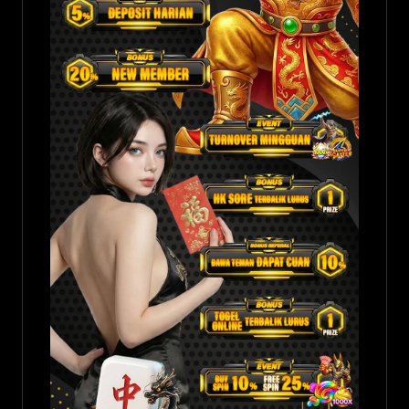
KEMBALI
Syarat & Ketentuan
Berlaku jika member mengalami kekalahan
Syarat & Ketentuan :
minimal 4x berturut-turut tanpa melakukan
Event berlaku khusus untuk transaksi deposit
BONUS DEPOSIT HARIAN 5%
withdraw sama sekali dalam satu hari
melalui Qris, Bank & E-Wallet.
Deposit Rp15.000 dapat bonus Rp10.000 khusus
Bonus yang diberikan adalah 100% dari nominal
Syarat & Ketentuan :
Event berlaku untuk member yang tidak
untuk driver OJOL.
deposit terkecil selama periode tersebut
mengikuti promo BONUS DEPOSIT apapun
Bonus hanya berlaku untuk permainan SLOT di
Promo Bonus berlaku untuk semua member
Maksimal bonus yang dapat diberikan adalah
BONUS NEWMEMBER 20%
Untuk Semua permainan Mahjong Semua
game Mahjong Ways dan Mahjong Ways 2
MGS88
Rp50.000
Provider di MGS88 (PG Soft,Pragmatic Play,
dengan syarat Withdraw TURNOVER 7x
Syarat & Ketentuan :
Hanya untuk permainan SLOT dengan syarat
Member wajib memposting history deposit ke
MegaWin, Dll)
(akumulasi taruhan), kecuali pada periode
Big
turnover (TO) 1x
grup Facebook resmi MGS88 menggunakan
Berlaku untuk semua member baru MGS88
Scatter wajib di dapat dalam Freespin Murni
EVENT TURNOVER MINGGUAN
Deals 12.00–16.00 WIB
(lihat poin 3).
Tidak berlaku untuk deposit via pulsa
#membersetiamgs88, lalu mengirimkan bukti
Khusus permainan SLOT
Tidak Berlaku untuk ( BUYSPIN / BELI FITUR )
Klaim bonus ojol pada pukul 12.00–16.00 WIB
Maksimal bonus Rp200.000
Syarat & Ketentuan :
postingan tersebut ke Live Chat MGS88 saat
Tidak berlaku untuk deposit via pulsa
1 Hari Maksimal 3x Claim GLOBAL UNTUK
akan terbebas dari syarat TURNOVER 7x, namun
Setelah deposit masuk, klaim bonus langsung
melakukan klaim
Bonus hanya dapat diklaim 1 kali saat pertama
SELURUH EVENT MGS88.
berlaku minimum Withdraw sebesar Rp150.000
Hadiah terbesar setiap minggu puluhan juta untuk
sebelum bermain
HK SORE TERBALIK LURUS
Promo ini khusus untuk permainan slot, dan tidak
mendaftar
Bonus Wajib Di Claim Setelah Menyelesaikan
dengan bermain hanya di game Mahjong Ways,
semua member MGS88
Promo ini bisa digabung dengan promo
berlaku untuk deposit melalui pulsa.
Minimal deposit Rp50.000, maksimal bonus
putaran Freespin Dan Di Screenshot, Jika
Syarat & Ketentuan :
Mahjong Ways 2. Ketentuan lain ( syarat klaim,
Turnover dihitung dari Minggu 00:00 WIB sampai
FreeSpins & BuySpin (PG Soft) tapi tidak berlaku
Dilarang melakukan hold spin, gantung spin, atau
Rp200.000
Dimainkan Lagi atau Melakukan WITHDRAW Baru
metode pembayaran dll.) tetap berlaku.
Jumat 23:59 WIB
untuk promo lainnya
Khusus pasaran HK Sore
aktivitas mencurigakan lainnya. Jika terdeteksi,
Untuk klaim bonus hubungi Livechat / WA MGS88
BAWA TEMAN DAPAT CUAN
Claim Maka Akan Dianggap Tidak Sah
Syarat Klaim Bonus hanya dengan kirim
Pengumuman pemenang turnover tertinggi
Maksimal payout dari slot Rp2.000.000.000 (2
Prize 1 terbalik lurus 4D = Rp15.000
bonus akan dibatalkan dan seluruh saldo bonus
Syarat withdraw: turnover 10x dari total (deposit
Screenshot hasil kemenangan Game + Bill History
screenshot akun OJOL & bukti transfer ke
Sabtu pagi, hadiah landing Sabtu siang
Syarat & Ketentuan :
miliar rupiah)
Total taruhan semua pasaran minimal Rp20.000
ditarik tanpa pemberitahuan.
+ bonus)
Posting di Grup Facebook Official MGS88 dengan
WhatsApp admin Mgs88 Official.
Pemenang wajib konfirmasi klaim ke Admin
Keputusan admin bersifat final dan tidak bisa
(khusus 4D tanpa diskon)
Bonus hanya dapat diklaim satu kali per hari per
Promo tidak dapat digabung dengan promo lain
Promo berlaku untuk semua member aktif
hastag #SCATTERMAHJONGMGS88
Wajib deposit melalui GOPAY, OVO, atau
MGS88 via chat
TOGEL ONLINE TERBALIK LURUS
diganggu gugat
Minimal taruhan per angka Rp1.000 (khusus 4D
member
Apabila ada kecurangan, kesalahan, kesamaan
MGS88
#CLAIMSCATTERMAHJONGMGS88 #MGS88
SHOPEEPAY (pulsa & DANA tidak berlaku).
Jika ada kecurangan, MGS88 berhak
Jika ditemukan kecurangan, MGS88 berhak
tanpa diskon)
Promo ini tidak dapat digabung dengan promo
Syarat & Ketentuan :
data member, kesamaan alamat IP, menggunakan
Bonus 10% dihitung dari deposit pertama kali
Bonus Diberikan Setelah Keluar History dari
Saldo Tidak boleh dimainkan sebelum bonus
membatalkan bonus dan keputusan mutlak
membatalkan bonus dan kemenangan
Hadiah tidak berlaku untuk member yang sudah
lain
IP luar (selain Indonesia), hidden IP address, atau
teman yang berhasil mendaftar melalui link
Provider.