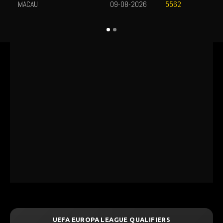
MACAU
09-08-2026
5562
PA LEAGUE QUALIFIERS
SPAIN 