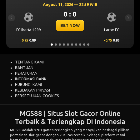
11, 2026 — 22:59 WIB
August 16, 20
0 : 0
0 
Previous
Next
BET NOW
BET
Larne FC
Sevilla
-0.75
0.93
0.25
0.95
TENTANG KAMI
BANTUAN
PERATURAN
INFORMASI BANK
HUBUNGI KAMI
KEBIJAKAN PRIVASI
PERSETUJUAN COOKIES
MGS88 | Situs Slot Gacor Online
Terbaik & Terlengkap Di Indonesia
MGS88
adalah situs games terlengkap yang menyajikan berbagai pilihan
permainan slot gacor dengan kualitas terbaik. Sebagai platform resmi