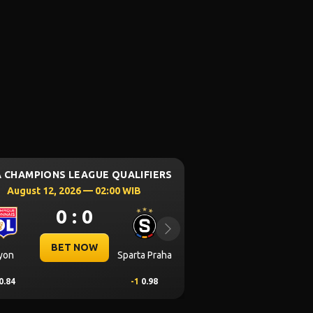
ypt
Give Me Fire
urns
Golden Rhino
A CHAMPIONS LEAGUE QUALIFIERS
August 11, 2026 — 22:59 WIB
0 : 0
Next
BET NOW
Union Saint-
 Glimt
Gilloise
75
0.77
-0.75
-0.95
rses
God of Fortune