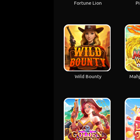
Fortune Lion
P
Wild Bounty
Mahj