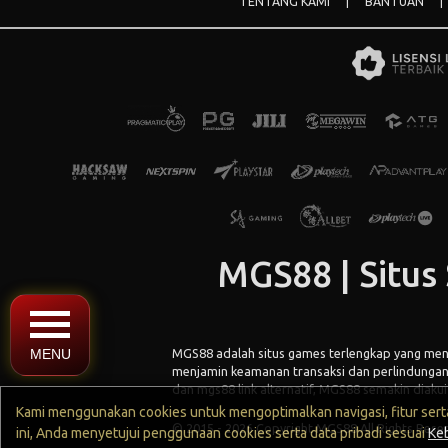
TENTANG KAMI
|
BANTUAN
|
Grimoire
Th
MGS88 | Situs
MGS88
adalah situs games terlengkap yang meny
MENU
menjamin keamanan transaksi dan perlindungan
dan mgs88 link alternatif, MGS88 semakin diak
Kami menggunakan cookies untuk mengoptimalkan navigasi, fitur serta
© 2015 - 2026 Copyright MGS88.
All Rights Rese
ini, Anda menyetujui penggunaan cookies serta data pribadi sesuai
Keb