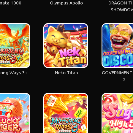
inata 1000
Olympus Apollo
DRAGON TI
SHOWDO
ong Ways 3+
Neko Titan
GOVERNMENT 
2