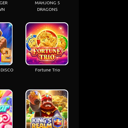
GER
MAHJONG 5
WN
DRAGONS
DISCO
Fortune Trio