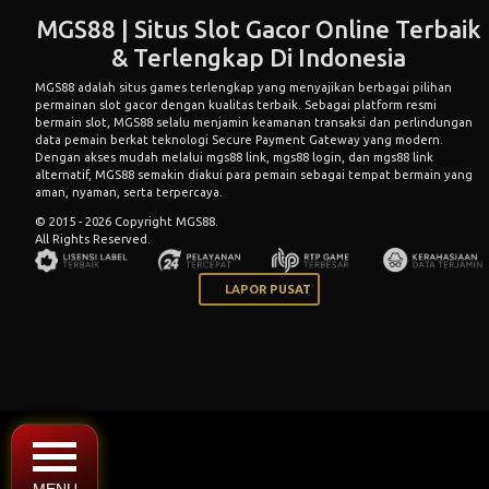
MGS88 | Situs Slot Gacor Online Terbaik
& Terlengkap Di Indonesia
MGS88
adalah situs games terlengkap yang menyajikan berbagai pilihan
permainan slot gacor dengan kualitas terbaik. Sebagai platform resmi
bermain slot, MGS88 selalu menjamin keamanan transaksi dan perlindungan
data pemain berkat teknologi Secure Payment Gateway yang modern.
Dengan akses mudah melalui mgs88 link, mgs88 login, dan mgs88 link
alternatif, MGS88 semakin diakui para pemain sebagai tempat bermain yang
aman, nyaman, serta terpercaya.
© 2015 - 2026 Copyright MGS88.
All Rights Reserved.
LAPOR PUSAT