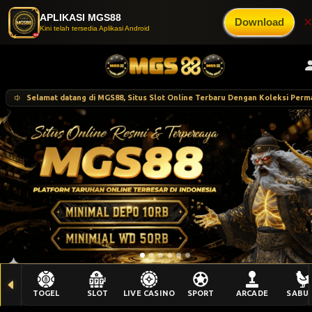
APLIKASI MGS88
Download
Kini telah tersedia Aplikasi Android
Selamat datang di MGS88, Situs Slot Online Terbaru Dengan Koleksi Perm
TOGEL
SLOT
LIVE CASINO
SPORT
ARCADE
SABU