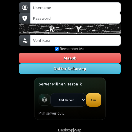
Remember Me
Masuk
Daftar Sekarang
Server Pilihan Terbaik
Scan
Pilih server dulu.
Desktop
Wap