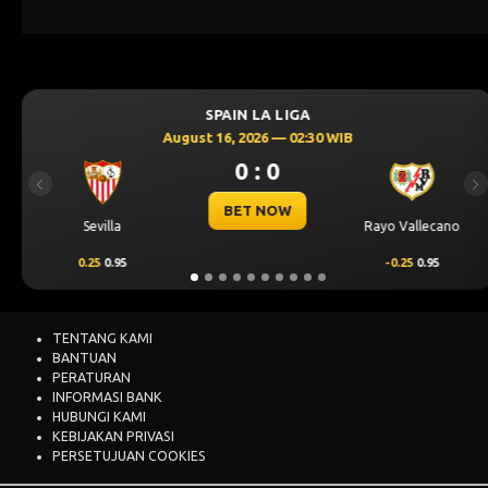
LIGA
SPAIN LA LI
— 02:30 WIB
August 16, 2026 — 
0 : 0
Previous
Ne
OW
BET NOW
Rayo Vallecano
Alaves
-0.25
0.95
0.00
0.62
TENTANG KAMI
BANTUAN
PERATURAN
INFORMASI BANK
HUBUNGI KAMI
KEBIJAKAN PRIVASI
PERSETUJUAN COOKIES