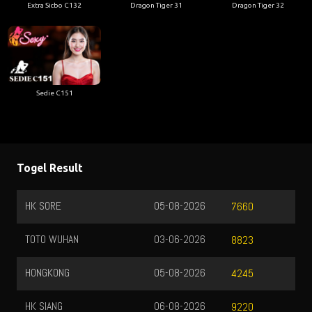
Extra Sicbo C132
Dragon Tiger 31
Dragon Tiger 32
Sedie C151
Togel Result
HK SORE
05-08-2026
7660
TOTO WUHAN
03-06-2026
8823
HONGKONG
05-08-2026
4245
HK SIANG
06-08-2026
9220