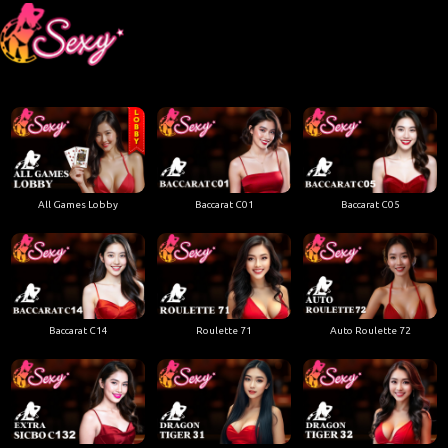
All Games Lobby
Baccarat C01
Baccarat C05
Baccarat C14
Roulette 71
Auto Roulette 72