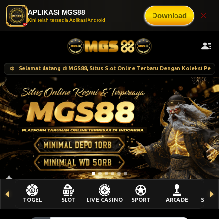
APLIKASI MGS88
×
Download
Kini telah tersedia Aplikasi Android
Selamat datang di MGS88, Situs Slot Online Terbaru Dengan Koleksi Perm
TOGEL
SLOT
LIVE CASINO
SPORT
ARCADE
SABU