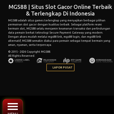
MGS88 | Situs Slot Gacor Online Terbaik
& Terlengkap Di Indonesia
MGS88
adalah situs games terlengkap yang menyajikan berbagai pilihan
permainan slot gacor dengan kualitas terbaik. Sebagai platform resmi
bermain slot, MGS88 selalu menjamin keamanan transaksi dan perlindungan
data pemain berkat teknologi Secure Payment Gateway yang modern.
Dengan akses mudah melalui mgs88 link, mgs88 login, dan mgs88 link
alternatif, MGS88 semakin diakui para pemain sebagai tempat bermain yang
aman, nyaman, serta terpercaya.
© 2015 - 2026 Copyright MGS88.
All Rights Reserved.
LAPOR PUSAT